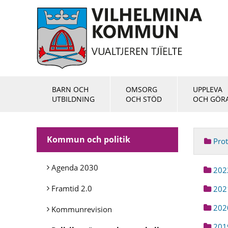
BARN OCH
OMSORG
UPPLEVA
UTBILDNING
OCH STÖD
OCH GÖR
Kommun och politik
Prot
Agenda 2030
202
Framtid 2.0
202
202
Kommunrevision
201