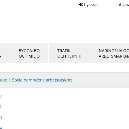
Lyssna
Intran
BYGGA, BO
TRAFIK
NÄRINGSLIV O
A
OCH MILJÖ
OCH TEKNIK
ARBETSMARKN
okoll, Socialnämndens arbetsutskott
2
1
0
9