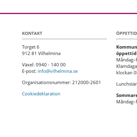
KONTAKT
ÖPPETTID
Torget 6
Kommunh
912 81 Vilhelmina
öppettid
Måndag–f
Växel: 0940 - 140 00
Klämdagar
E-post:
info@vilhelmina.se
klockan 
Organisationsnummer: 212000-2601
Lunchstän
Cookiedeklaration
Sommaren
Måndag–f