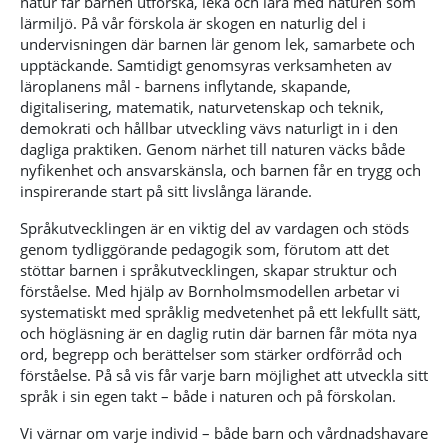
natur får barnen utforska, leka och lära med naturen som
lärmiljö. På vår förskola är skogen en naturlig del i
undervisningen där barnen lär genom lek, samarbete och
upptäckande. Samtidigt genomsyras verksamheten av
läroplanens mål - barnens inflytande, skapande,
digitalisering, matematik, naturvetenskap och teknik,
demokrati och hållbar utveckling vävs naturligt in i den
dagliga praktiken. Genom närhet till naturen väcks både
nyfikenhet och ansvarskänsla, och barnen får en trygg och
inspirerande start på sitt livslånga lärande.
Språkutvecklingen är en viktig del av vardagen och stöds
genom tydliggörande pedagogik som, förutom att det
stöttar barnen i språkutvecklingen, skapar struktur och
förståelse. Med hjälp av Bornholmsmodellen arbetar vi
systematiskt med språklig medvetenhet på ett lekfullt sätt,
och högläsning är en daglig rutin där barnen får möta nya
ord, begrepp och berättelser som stärker ordförråd och
förståelse. På så vis får varje barn möjlighet att utveckla sitt
språk i sin egen takt – både i naturen och på förskolan.
Vi värnar om varje individ – både barn och vårdnadshavare