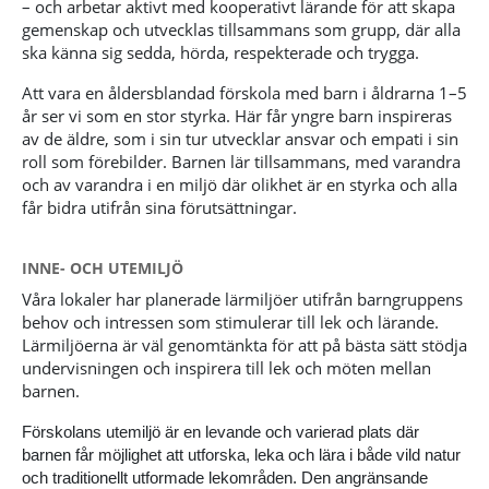
– och arbetar aktivt med kooperativt lärande för att skapa
gemenskap och utvecklas tillsammans som grupp, där alla
ska känna sig sedda, hörda, respekterade och trygga.
Att vara en åldersblandad förskola med barn i åldrarna 1–5
år ser vi som en stor styrka. Här får yngre barn inspireras
av de äldre, som i sin tur utvecklar ansvar och empati i sin
roll som förebilder. Barnen lär tillsammans, med varandra
och av varandra i en miljö där olikhet är en styrka och alla
får bidra utifrån sina förutsättningar.
INNE- OCH UTEMILJÖ
Våra lokaler har planerade lärmiljöer utifrån barngruppens
behov och intressen som stimulerar till lek och lärande.
Lärmiljöerna är väl genomtänkta för att på bästa sätt stödja
undervisningen och inspirera till lek och möten mellan
barnen.
Förskolans utemiljö är en levande och varierad plats där
barnen får möjlighet att utforska, leka och lära i både vild natur
och traditionellt utformade lekområden. Den angränsande