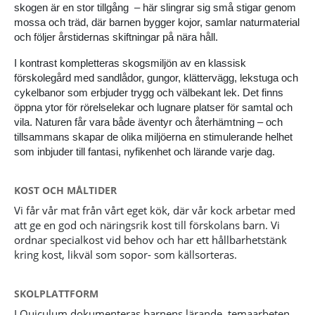
skogen är en stor tillgång – här slingrar sig små stigar genom
mossa och träd, där barnen bygger kojor, samlar naturmaterial
och följer årstidernas skiftningar på nära håll.
I kontrast kompletteras skogsmiljön av en klassisk
förskolegård med sandlådor, gungor, klättervägg, lekstuga och
cykelbanor som erbjuder trygg och välbekant lek. Det finns
öppna ytor för rörelselekar och lugnare platser för samtal och
vila. Naturen får vara både äventyr och återhämtning – och
tillsammans skapar de olika miljöerna en stimulerande helhet
som inbjuder till fantasi, nyfikenhet och lärande varje dag.
KOST OCH MÅLTIDER
Vi får vår mat från vårt eget kök, där vår kock arbetar med
att ge en god och näringsrik kost till förskolans barn. Vi
ordnar specialkost vid behov och har ett hållbarhetstänk
kring kost, likväl som sopor- som källsorteras.
SKOLPLATTFORM
I Quiculum dokumenteras barnens lärande, temaarbeten