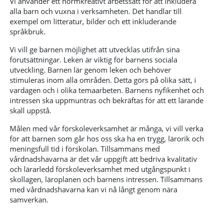
Vi använder ett normkreativt arbetssätt för att inkludera
alla barn och vuxna i verksamheten. Det handlar till
exempel om litteratur, bilder och ett inkluderande
språkbruk.
Vi vill ge barnen möjlighet att utvecklas utifrån sina
förutsättningar. Leken är viktig för barnens sociala
utveckling. Barnen lär genom leken och behöver
stimuleras inom alla områden. Detta görs på olika sätt, i
vardagen och i olika temaarbeten. Barnens nyfikenhet och
intressen ska uppmuntras och bekräftas för att ett lärande
skall uppstå.
Målen med vår förskoleverksamhet är många, vi vill verka
för att barnen som går hos oss ska ha en trygg, lärorik och
meningsfull tid i förskolan. Tillsammans med
vårdnadshavarna är det vår uppgift att bedriva kvalitativ
och lärarledd förskoleverksamhet med utgångspunkt i
skollagen, läroplanen och barnens intressen. Tillsammans
med vårdnadshavarna kan vi nå långt genom nära
samverkan.