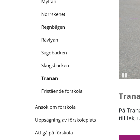
Myltan
Norrskenet
Regnbågen
Rävlyan
Sagobacken
Skogsbacken
Tranan
Pausa
Fristående förskola
Trana
Ansök om förskola
På Trana
till lek
Uppsägning av förskoleplats
Att gå på förskola