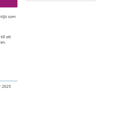
miljö som
n
ill ett
ren.
r 2025