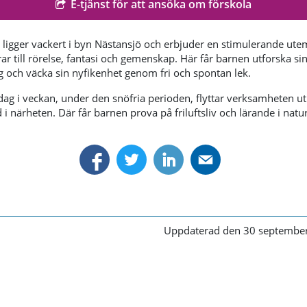
E-tjänst för att ansöka om förskola
 ligger vackert i byn Nästansjö och erbjuder en stimulerande ute
r till rörelse, fantasi och gemenskap. Här får barnen utforska si
 och väcka sin nyfikenhet genom fri och spontan lek.
ag i veckan, under den snöfria perioden, flyttar verksamheten ut t
i närheten. Där får barnen prova på friluftsliv och lärande i natu
Uppdaterad den 30 septembe