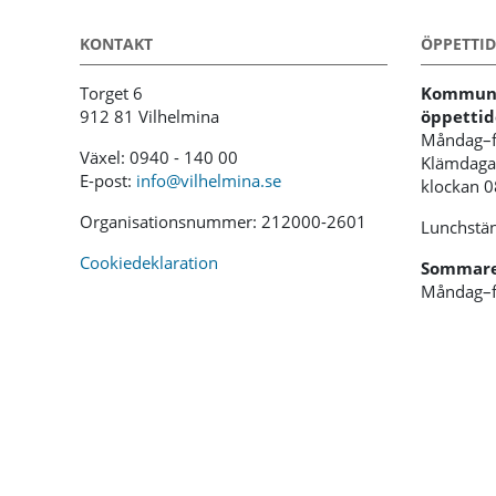
KONTAKT
ÖPPETTID
Torget 6
Kommunh
912 81 Vilhelmina
öppettid
Måndag–f
Växel: 0940 - 140 00
Klämdagar
E-post:
info@vilhelmina.se
klockan 
Organisationsnummer: 212000-2601
Lunchstän
Cookiedeklaration
Sommaren
Måndag–f