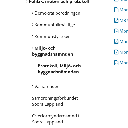
Politik, möten och protokoll
Mbn 
Demokratiberedningen
MBN 
Kommunfullmäktige
Mbn 
Kommunstyrelsen
Mbn 
Miljö- och
Mbn 
byggnadsnämnden
Mbn 
Protokoll, Miljö- och
byggnadsnämnden
Valnämnden
Samordningsförbundet
Södra Lappland
Överförmyndarnämnd i
Södra Lappland