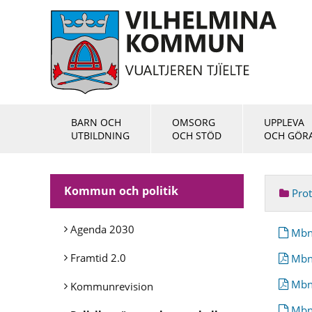
BARN OCH
OMSORG
UPPLEVA
UTBILDNING
OCH STÖD
OCH GÖR
Kommun och politik
Prot
Agenda 2030
Mbn 
Framtid 2.0
Mbn 
Mbn 
Kommunrevision
Mbn 