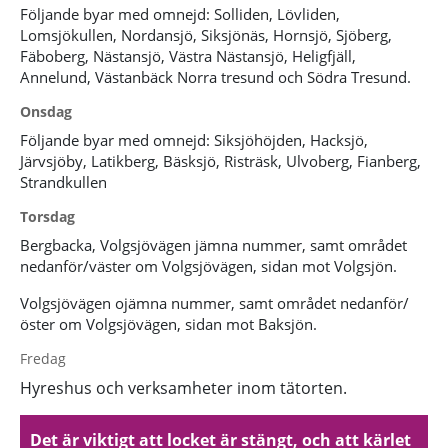
Följande byar med omnejd: Solliden, Lövliden,
Lomsjökullen, Nordansjö, Siksjönäs, Hornsjö, Sjöberg,
Fäboberg, Nästansjö, Västra Nästansjö, Heligfjäll,
Annelund, Västanbäck Norra tresund och Södra Tresund.
Onsdag
Följande byar med omnejd: Siksjöhöjden, Hacksjö,
Järvsjöby, Latikberg, Bäsksjö, Risträsk, Ulvoberg, Fianberg,
Strandkullen
Torsdag
Bergbacka, Volgsjövägen jämna nummer, samt området
nedanför/väster om Volgsjövägen, sidan mot Volgsjön.
Volgsjövägen ojämna nummer, samt området nedanför/
öster om Volgsjövägen, sidan mot Baksjön.
Fredag
Hyreshus och verksamheter inom tätorten.
Det är viktigt att locket är stängt, och att kärlet