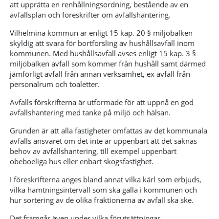
att upprätta en renhållningsordning, bestående av en
avfallsplan och föreskrifter om avfallshantering.
Vilhelmina kommun är enligt 15 kap. 20 § miljöbalken
skyldig att svara för bortforsling av hushållsavfall inom
kommunen. Med hushållsavfall avses enligt 15 kap. 3 §
miljöbalken avfall som kommer från hushåll samt därmed
jämförligt avfall från annan verksamhet, ex avfall från
personalrum och toaletter.
Avfalls förskrifterna är utformade för att uppnå en god
avfallshantering med tanke på miljö och hälsan.
Grunden är att alla fastigheter omfattas av det kommunala
avfalls ansvaret om det inte är uppenbart att det saknas
behov av avfallshantering, till exempel uppenbart
obeboeliga hus eller enbart skogsfastighet.
I föreskrifterna anges bland annat vilka kärl som erbjuds,
vilka hämtningsintervall som ska gälla i kommunen och
hur sortering av de olika fraktionerna av avfall ska ske.
Det framgår även under vilka förutsättningar