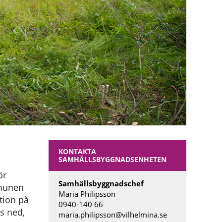
KONTAKTA
SAMHÄLLSBYGGNADSENHETEN
ör
Samhällsbyggnadschef
mmunen
Maria Philipsson
tion på
0940-140 66
s ned,
maria.philipsson@vilhelmina.se