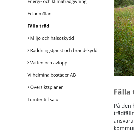
Energi- och klimatrådgivning
Felanmälan
Fälla träd
Miljö och hälsoskydd
Räddningstjänst och brandskydd
Vatten och avlopp
Vilhelmina bostäder AB
Översiktsplaner
Fälla 
Tomter till salu
På den h
trädfäl
ansvarar
kommunal