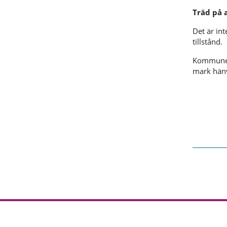
Träd på 
Det är int
tillstånd.
Kommunen 
mark hänvi