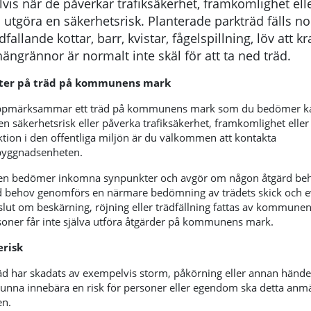
is när de påverkar trafiksäkerhet, framkomlighet ell
utgöra en säkerhetsrisk. Planterade parkträd fälls n
fallande kottar, barr, kvistar, fågelspillning, löv att kr
hängrännor är normalt inte skäl för att ta ned träd.
ter på träd på kommunens mark
pmärksammar ett träd på kommunens mark som du bedömer k
en säkerhetsrisk eller påverka trafiksäkerhet, framkomlighet elle
nktion i den offentliga miljön är du välkommen att kontakta
byggnadsenheten.
 bedömer inkomna synpunkter och avgör om någon åtgärd be
id behov genomförs en närmare bedömning av trädets skick och e
eslut om beskärning, röjning eller trädfällning fattas av kommunen
soner får inte själva utföra åtgärder på kommunens mark.
erisk
äd har skadats av exempelvis storm, påkörning eller annan hände
nna innebära en risk för personer eller egendom ska detta anmäl
n.