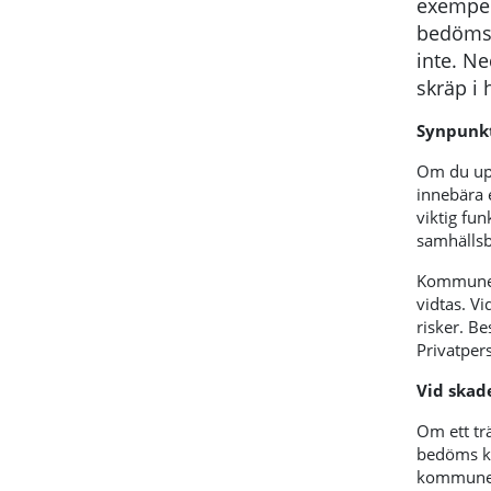
exempelv
bedöms 
inte. Ned
skräp i 
Synpunk
Om du up
innebära 
viktig fu
samhälls
Kommunen
vidtas. V
risker. B
Privatper
Vid skad
Om ett tr
bedöms ku
kommune