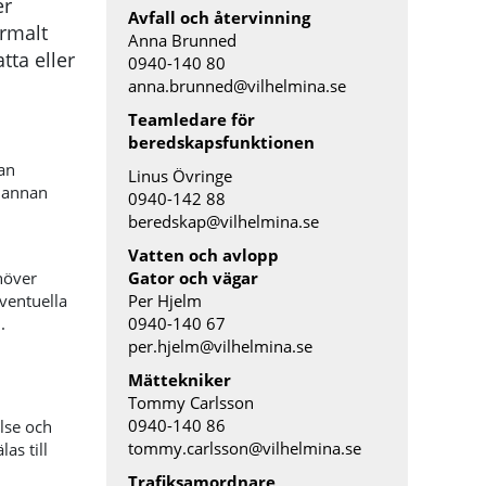
er
Avfall och återvinning
ormalt
Anna Brunned
atta eller
0940-140 80
anna.brunned@vilhelmina.se
Teamledare för
beredskapsfunktionen
an
Linus Övringe
r annan
0940-142 88
beredskap@vilhelmina.se
Vatten och avlopp
höver
Gator och vägar
ventuella
Per Hjelm
.
0940-140 67
per.hjelm@vilhelmina.se
Mättekniker
Tommy Carlsson
0940-140 86
lse och
tommy.carlsson@vilhelmina.se
as till
Trafiksamordnare