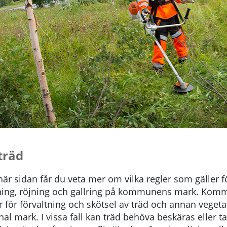
träd
är sidan får du veta mer om vilka regler som gäller f
lning, röjning och gallring på kommunens mark. Ko
 för förvaltning och skötsel av träd och annan vegeta
 mark. I vissa fall kan träd behöva beskäras eller ta