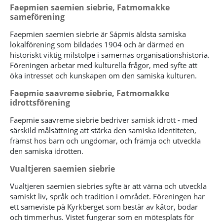
Faepmien saemien siebrie, Fatmomakke
sameförening
Faepmien saemien siebrie är Sápmis äldsta samiska
lokalförening som bildades 1904 och är därmed en
historiskt viktig milstolpe i samernas organisationshistoria.
Föreningen arbetar med kulturella frågor, med syfte att
öka intresset och kunskapen om den samiska kulturen.
Faepmie saavreme siebrie, Fatmomakke
idrottsförening
Faepmie saavreme siebrie bedriver samisk idrott - med
särskild målsättning att stärka den samiska identiteten,
främst hos barn och ungdomar, och främja och utveckla
den samiska idrotten.
Vualtjeren saemien siebrie
Vualtjeren saemien siebries syfte är att värna och utveckla
samiskt liv, språk och tradition i området. Föreningen har
ett sameviste på Kyrkberget som består av kåtor, bodar
och timmerhus. Vistet fungerar som en mötesplats för