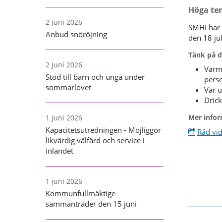
Höga te
2 juni 2026
SMHI har 
Anbud snöröjning
den 18 ju
Tänk på d
2 juni 2026
Värme
Stöd till barn och unga under
pers
sommarlovet
Var 
Drick
Mer infor
1 juni 2026
Kapacitetsutredningen - Möjliggör
Råd vi
likvärdig välfärd och service i
inlandet
1 juni 2026
Kommunfullmäktige
sammanträder den 15 juni