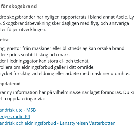
k för skogsbrand
dre skogsbränder har nyligen rapporterats i bland annat Åsele, Ly
. Skogsbrandsbevakning sker dagligen med flyg, och ansvariga
er följer utvecklingen.
etta:
ng, gnistor från maskiner eller blixtnedslag kan orsaka brand.
er sprids snabbt i skog och mark.
er i ledningsgator kan störa el- och telenät.
ollera om eldningsförbud gäller i ditt område.
ycket försiktig vid eldning eller arbete med maskiner utomhus.
uppdaterad
erar ny information här på vilhelmina.se när läget förändras. Du 
ella uppdateringar via:
andrisk ute - MSB
eriges radio P4
andrisk och eldningsförbud - Länsstyrelsen Västerbotten