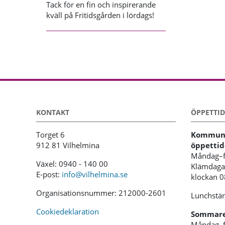
Tack för en fin och inspirerande
kväll på Fritidsgården i lördags!
KONTAKT
ÖPPETTID
Torget 6
Kommunh
912 81 Vilhelmina
öppettid
Måndag–f
Växel: 0940 - 140 00
Klämdagar
E-post:
info@vilhelmina.se
klockan 
Organisationsnummer: 212000-2601
Lunchstän
Cookiedeklaration
Sommaren
Måndag–f