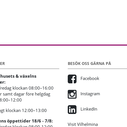
ER
BESÖK OSS GÄRNA PÅ
usets & växelns
Facebook
er:
redag klockan 08:00–16:00
Instagram
 samt dagar före helgdag
08:00–12:00
LinkedIn
gt klockan 12:00–13:00
s öppettider 18/6 - 7/8:
Visit Vilhelmina
redag klockan 08:00-12:00