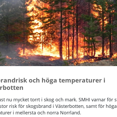
brandrisk och höga temperaturer i
rbotten
ust nu mycket torrt i skog och mark. SMHI varnar för st
tor risk för skogsbrand i Västerbotten, samt för höga
turer i mellersta och norra Norrland.