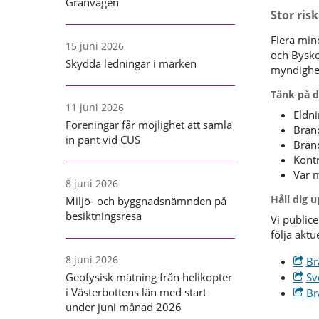
Granvägen
Stor ris
Flera min
15 juni 2026
och Byske
Skydda ledningar i marken
myndighet
Tänk på d
11 juni 2026
Eldni
Föreningar får möjlighet att samla
Bränd
in pant vid CUS
Bränd
Kontr
Var m
8 juni 2026
Håll dig 
Miljö- och byggnadsnämnden på
besiktningsresa
Vi public
följa aktu
8 juni 2026
Br
Sv
Geofysisk mätning från helikopter
i Västerbottens län med start
Br
under juni månad 2026