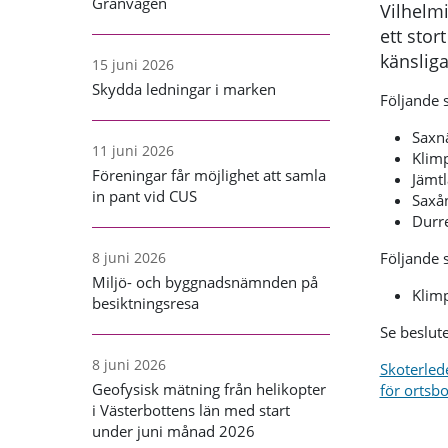
Granvägen
Vilhelm
ett stor
känsliga
15 juni 2026
Skydda ledningar i marken
Följande 
Saxnä
11 juni 2026
Klimp
Föreningar får möjlighet att samla
Jämt
in pant vid CUS
Saxå
Durre
Följande 
8 juni 2026
Miljö- och byggnadsnämnden på
Klimp
besiktningsresa
Se beslute
8 juni 2026
Skoterlede
Geofysisk mätning från helikopter
för ortsbo
i Västerbottens län med start
under juni månad 2026