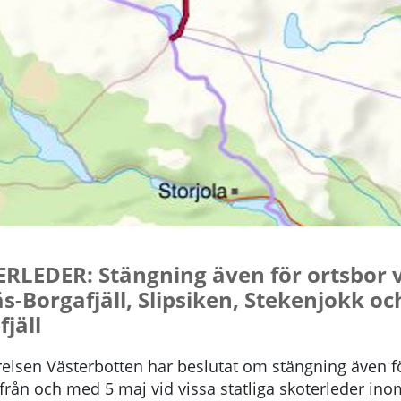
RLEDER: Stängning även för ortsbor 
s-Borgafjäll, Slipsiken, Stekenjokk oc
jäll
relsen Västerbotten har beslutat om stängning även f
från och med 5 maj vid vissa statliga skoterleder ino