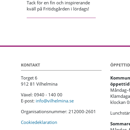
Tack för en fin och inspirerande
kväll på Fritidsgården i lördags!
KONTAKT
ÖPPETTID
Torget 6
Kommunh
912 81 Vilhelmina
öppettid
Måndag–f
Växel: 0940 - 140 00
Klämdagar
E-post:
info@vilhelmina.se
klockan 
Organisationsnummer: 212000-2601
Lunchstän
Cookiedeklaration
Sommaren
Måndag–f