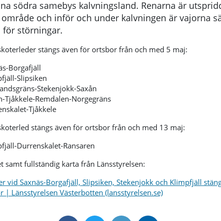
ina södra samebys kalvningsland. Renarna är utsprid
t område och inför och under kalvningen är vajorna sä
 för störningar.
skoterleder stängs även för ortsbor från och med 5 maj:
s-Borgafjäll
fjäll-Slipsiken
landsgräns-Stekenjokk-Saxån
n-Tjåkkele-Remdalen-Norgegräns
nskalet-Tjåkkele
skoterled stängs även för ortsbor från och med 13 maj:
fjäll-Durrenskalet-Ransaren
t samt fullständig karta från Länsstyrelsen:
r vid Saxnäs-Borgafjäll, Slipsiken, Stekenjokk och Klimpfjäll stän
r | Länsstyrelsen Västerbotten (lansstyrelsen.se)