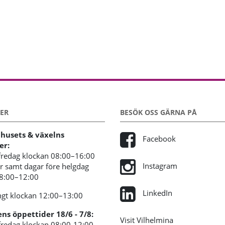
ER
BESÖK OSS GÄRNA PÅ
usets & växelns
Facebook
er:
redag klockan 08:00–16:00
Instagram
 samt dagar före helgdag
08:00–12:00
LinkedIn
gt klockan 12:00–13:00
s öppettider 18/6 - 7/8:
Visit Vilhelmina
redag klockan 08:00-12:00