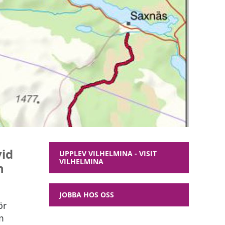
vid
UPPLEV VILHELMINA - VISIT
VILHELMINA
h
JOBBA HOS OSS
ör
m