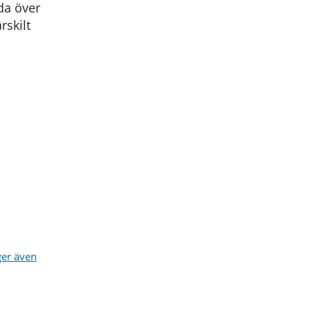
da över
rskilt
ger även