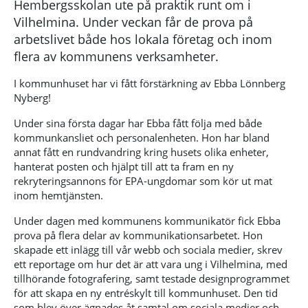
Hembergsskolan ute på praktik runt om i
Vilhelmina. Under veckan får de prova på
arbetslivet både hos lokala företag och inom
flera av kommunens verksamheter.
I kommunhuset har vi fått förstärkning av Ebba Lönnberg
Nyberg!
Under sina första dagar har Ebba fått följa med både
kommunkansliet och personalenheten. Hon har bland
annat fått en rundvandring kring husets olika enheter,
hanterat posten och hjälpt till att ta fram en ny
rekryteringsannons för EPA-ungdomar som kör ut mat
inom hemtjänsten.
Under dagen med kommunens kommunikatör fick Ebba
prova på flera delar av kommunikationsarbetet. Hon
skapade ett inlägg till vår webb och sociala medier, skrev
ett reportage om hur det är att vara ung i Vilhelmina, med
tillhörande fotografering, samt testade designprogrammet
för att skapa en ny entréskylt till kommunhuset. Den tid
som blev över ägnades åt samtal om sociala medier och