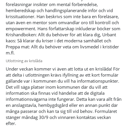
föreläsningar insikter om mental förberedelse,
hemberedskap och handlingsplanerande inför och vid
krissituationer. Han beskrivs som inte bara en föreläsare,
utan även en mentor som omvandlar oro till kontroll och
empowerment. Hans författarskap inkluderar böcker som
Krishandboken: Allt du behöver för att klara dig, Urbant
kaos: Så klarar du kriser i det moderna samhället och
Preppa mat: Allt du behöver veta om livsmedel i kristider
m.fl.
Utlottning av krislåda
Under veckan kommer vi även att lotta ut en krislåda! För
att delta i utlottningen krävs ifyllning av ett kort formulär
gällande var i kommunen du vill ha informationspunkter.
Det vill säga platser inom kommunen där du vill att
information ska finnas vid händelse att de digitala
informationsvägarna inte fungerar. Detta kan vara allt från
en anslagstavla, hembygdsgård eller en annan punkt där
många passerar och kan ta sig till vid behov. Formuläret
stänger måndag 30/9 och vinnaren kontaktas veckan
efter.