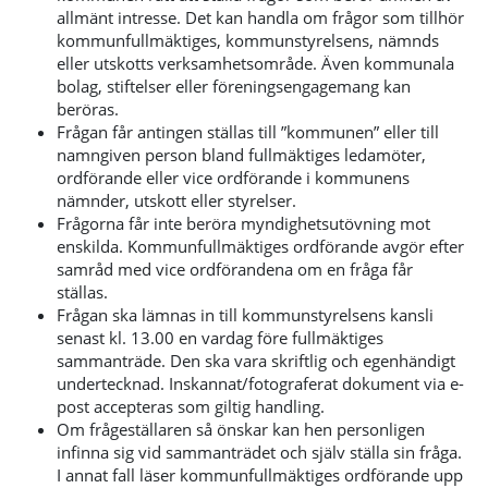
allmänt intresse. Det kan handla om frågor som tillhör
kommunfullmäktiges, kommunstyrelsens, nämnds
eller utskotts verksamhetsområde. Även kommunala
bolag, stiftelser eller föreningsengagemang kan
beröras.
Frågan får antingen ställas till ”kommunen” eller till
namngiven person bland fullmäktiges ledamöter,
ordförande eller vice ordförande i kommunens
nämnder, utskott eller styrelser.
Frågorna får inte beröra myndighetsutövning mot
enskilda. Kommunfullmäktiges ordförande avgör efter
samråd med vice ordförandena om en fråga får
ställas.
Frågan ska lämnas in till kommunstyrelsens kansli
senast kl. 13.00 en vardag före fullmäktiges
sammanträde. Den ska vara skriftlig och egenhändigt
undertecknad. Inskannat/fotograferat dokument via e-
post accepteras som giltig handling.
Om frågeställaren så önskar kan hen personligen
infinna sig vid sammanträdet och själv ställa sin fråga.
I annat fall läser kommunfullmäktiges ordförande upp