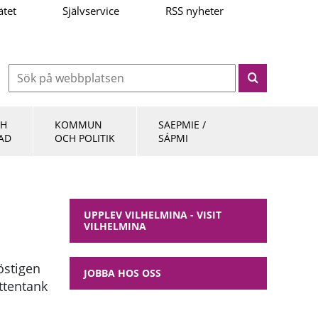
ätet
Självservice
RSS nyheter
CH
KOMMUN
SAEPMIE /
AD
OCH POLITIK
SÁPMI
UPPLEV VILHELMINA - VISIT
VILHELMINA
östigen
JOBBA HOS OSS
ttentank