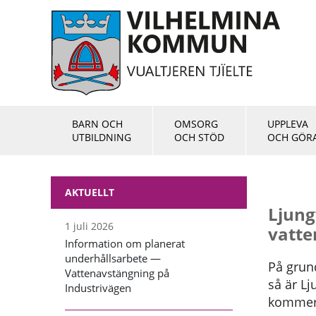
BARN OCH
OMSORG
UPPLEVA
UTBILDNING
OCH STÖD
OCH GÖR
AKTUELLT
Ljung
1 juli 2026
vatte
Information om planerat
underhållsarbete —
På grun
Vattenavstängning på
så är L
Industrivägen
kommer 