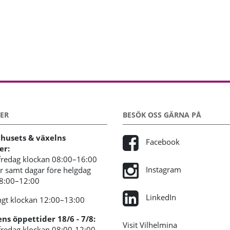
ER
BESÖK OSS GÄRNA PÅ
usets & växelns
Facebook
er:
redag klockan 08:00–16:00
Instagram
 samt dagar före helgdag
08:00–12:00
LinkedIn
gt klockan 12:00–13:00
s öppettider 18/6 - 7/8:
Visit Vilhelmina
redag klockan 08:00-12:00