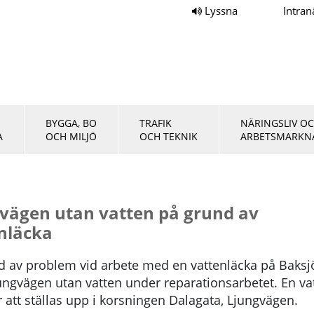
Lyssna
Intran
BYGGA, BO
TRAFIK
NÄRINGSLIV O
A
OCH MILJÖ
OCH TEKNIK
ARBETSMARKN
vägen utan vatten på grund av
nläcka
d av problem vid arbete med en vattenläcka på Baksj
jungvägen utan vatten under reparationsarbetet. En va
att ställas upp i korsningen Dalagata, Ljungvägen.