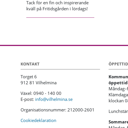
Tack för en fin och inspirerande
kväll på Fritidsgården i lördags!
KONTAKT
ÖPPETTID
Torget 6
Kommunh
912 81 Vilhelmina
öppettid
Måndag–f
Växel: 0940 - 140 00
Klämdagar
E-post:
info@vilhelmina.se
klockan 
Organisationsnummer: 212000-2601
Lunchstän
Cookiedeklaration
Sommaren
Måndag–f