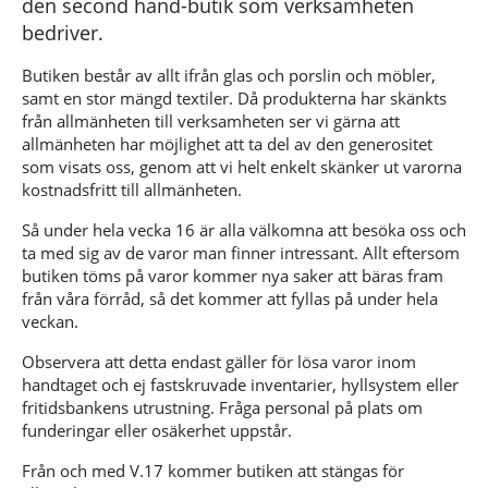
den second hand-butik som verksamheten
bedriver.
Butiken består av allt ifrån glas och porslin och möbler,
samt en stor mängd textiler. Då produkterna har skänkts
från allmänheten till verksamheten ser vi gärna att
allmänheten har möjlighet att ta del av den generositet
som visats oss, genom att vi helt enkelt skänker ut varorna
kostnadsfritt till allmänheten.
Så under hela vecka 16 är alla välkomna att besöka oss och
ta med sig av de varor man finner intressant. Allt eftersom
butiken töms på varor kommer nya saker att bäras fram
från våra förråd, så det kommer att fyllas på under hela
veckan.
Observera att detta endast gäller för lösa varor inom
handtaget och ej fastskruvade inventarier, hyllsystem eller
fritidsbankens utrustning. Fråga personal på plats om
funderingar eller osäkerhet uppstår.
Från och med V.17 kommer butiken att stängas för