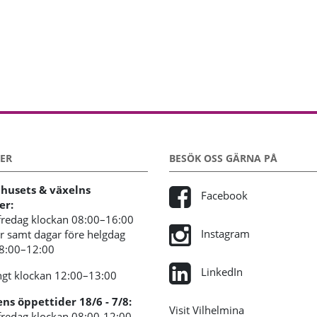
ER
BESÖK OSS GÄRNA PÅ
usets & växelns
Facebook
er:
redag klockan 08:00–16:00
Instagram
 samt dagar före helgdag
08:00–12:00
LinkedIn
gt klockan 12:00–13:00
s öppettider 18/6 - 7/8:
Visit Vilhelmina
redag klockan 08:00-12:00