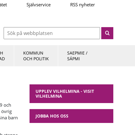
ätet
Självservice
RSS nyheter
CH
KOMMUN
SAEPMIE /
AD
OCH POLITIK
SÁPMI
UPPLEV VILHELMINA - VISIT
VILHELMINA
19 och
 övrig
JOBBA HOS OSS
sina barn