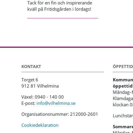
Tack för en fin och inspirerande
kväll på Fritidsgården i lördags!
KONTAKT
ÖPPETTID
Torget 6
Kommunh
912 81 Vilhelmina
öppettid
Måndag–f
Växel: 0940 - 140 00
Klämdagar
E-post:
info@vilhelmina.se
klockan 
Organisationsnummer: 212000-2601
Lunchstän
Cookiedeklaration
Sommaren
Måndag–f