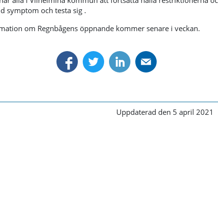
ar alla i Vilhelmina kommun att fortsätta hålla restriktionerna o
 symptom och testa sig .
rmation om Regnbågens öppnande kommer senare i veckan.
Uppdaterad den 5 april 2021