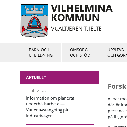
BARN OCH
OMSORG
UPPLEVA
UTBILDNING
OCH STÖD
OCH GÖR
AKTUELLT
Försk
1 juli 2026
Information om planerat
Vi har me
underhållsarbete —
därför ko
Vattenavstängning på
personal s
Industrivägen
på Regnbå