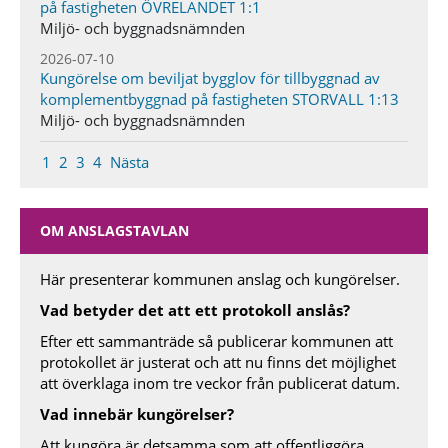
på fastigheten ÖVRELANDET 1:1
Miljö- och byggnadsnämnden
2026-07-10
Kungörelse om beviljat bygglov för tillbyggnad av
komplementbyggnad på fastigheten STORVALL 1:13
Miljö- och byggnadsnämnden
1
2
3
4
Nästa
OM ANSLAGSTAVLAN
Här presenterar kommunen anslag och kungörelser.
Vad betyder det att ett protokoll anslås?
Efter ett sammanträde så publicerar kommunen att
protokollet är justerat och att nu finns det möjlighet
att överklaga inom tre veckor från publicerat datum.
Vad innebär kungörelser?
Att kungöra är detsamma som att offentliggöra