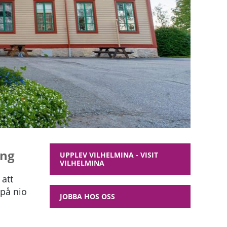
ing
UPPLEV VILHELMINA - VISIT
VILHELMINA
 att
 på nio
JOBBA HOS OSS