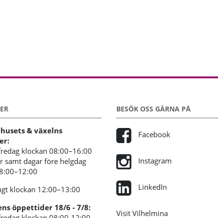
ER
BESÖK OSS GÄRNA PÅ
usets & växelns
Facebook
er:
redag klockan 08:00–16:00
Instagram
 samt dagar före helgdag
08:00–12:00
LinkedIn
gt klockan 12:00–13:00
s öppettider 18/6 - 7/8:
Visit Vilhelmina
redag klockan 08:00-12:00