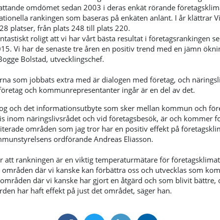
ttande omdömet sedan 2003
i deras enkät rörande företagsklim
ationella rankingen som baseras på enkäten anlänt. I år klättrar V
platser, från plats 248 till plats 220.
antastiskt roligt att vi har vårt bästa resultat i företagsrankingen s
015. Vi har de senaste tre åren en positiv trend med en jämn ökni
Bogge Bolstad, utvecklingschef.
arna som jobbats extra med är dialogen med företag, och näringsl
företag och kommunrepresentanter ingår är en del av det.
og och det informationsutbyte som sker mellan kommun och för
s inom näringslivsrådet och vid företagsbesök, är och kommer for
iterade områden som jag tror har en positiv effekt på företagskli
munstyrelsens ordförande Andreas Eliasson.
r att rankningen är en viktig temperaturmätare för företagsklimat
då områden där vi kanske kan förbättra oss och utvecklas som ko
 områden där vi kanske har gjort en åtgärd och som blivit bättre, 
ärden har haft effekt på just det området, säger han.