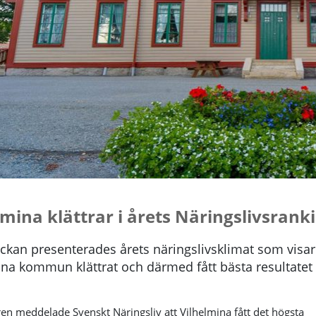
lmina klättrar i årets Näringslivsrank
ckan presenterades årets näringslivsklimat som visar
ina kommun klättrat och därmed fått bästa resultatet
en meddelade Svenskt Näringsliv att Vilhelmina fått det
högsta