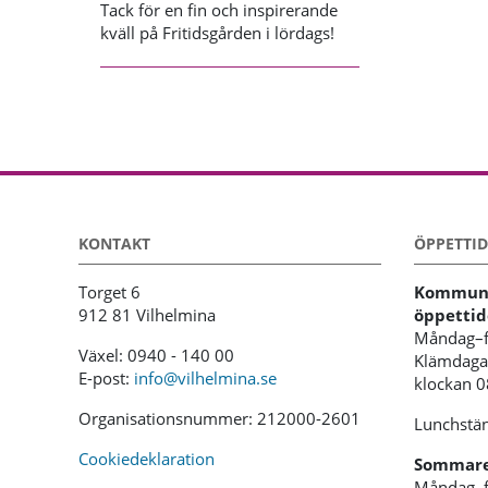
Tack för en fin och inspirerande
kväll på Fritidsgården i lördags!
KONTAKT
ÖPPETTID
Torget 6
Kommunh
912 81 Vilhelmina
öppettid
Måndag–f
Växel: 0940 - 140 00
Klämdagar
E-post:
info@vilhelmina.se
klockan 
Organisationsnummer: 212000-2601
Lunchstän
Cookiedeklaration
Sommaren
Måndag–f