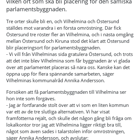
vilken ort som ska bli placering för den samiska
parlamentsbyggnaden.
Tre orter skulle bli en, och Vilhelmina och Östersund
ställdes mot varandra i en första omröstning. Där fick
Östersund tre röster fler än Vilhelmina, och i nästa omgång
mellan Östersund och Kiruna stod det klart att Östersund
blir placeringsort för parlamentsbyggnaden.
- Vi vill från Vilhelminas sida gratulera Östersund, och trots
att det inte blev Vilhelmina som får byggnaden är vi glada
över att parlamentet placeras så nära oss. Kanske kan det
öppna upp för flera spännande samarbeten, säger
Vilhelminas kommunalråd Annika Andersson.
Försöken att få parlamentsbyggnaden till Vilhelmina ser
hon inte som förgäves.
- Jag är fortfarande stolt över att vi som en liten kommun
var ett av de tre slutliga alternativen. Vi har visat
framfötterna rejält, och skulle det någon gång bli fråga om
lokalkontor tror jag att Vilhelmina ligger riktigt bra till,
något som även sades i talarstolen inför omröstningen,
säger Annika Andersson, och avslutar: