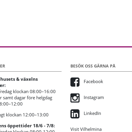
ER
BESÖK OSS GÄRNA PÅ
usets & växelns
Facebook
er:
redag klockan 08:00–16:00
Instagram
 samt dagar före helgdag
08:00–12:00
LinkedIn
gt klockan 12:00–13:00
s öppettider 18/6 - 7/8:
Visit Vilhelmina
redag klockan 08:00-12:00