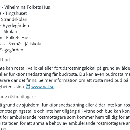
 - Vilhelmina Folkets Hus
a - Tingshuset
- Strandskolan
 - Bygdegården
 - Skolan
 - Folkets Hus
s - Saxnäs fjällskola
 Sagagården
d bud
e kan rösta i vallokal eller förtidsröstningslokal på grund av ålde
ller funktionsnedsättning får budrösta. Du kan även budrösta m
ärare där det finns. Se mer information om att rösta med bud på
hetens sida,
www.val.se
.
nde röstmottagare
 grund av sjukdom, funktionsnedsättning eller ålder inte kan rös
mottagningsställe och inte har tillgång till vittne och bud kan kon
et för ambulerande röstmottagare som kommer hem till dig för at
 Sista tiden för att anmäla behov av ambulerande röstmottagare ä
0.00.