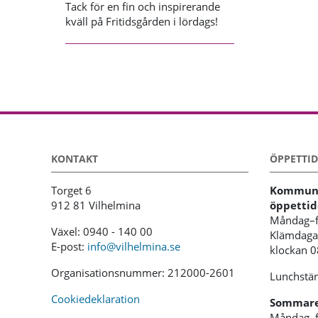
Tack för en fin och inspirerande
kväll på Fritidsgården i lördags!
KONTAKT
ÖPPETTID
Torget 6
Kommunh
912 81 Vilhelmina
öppettid
Måndag–f
Växel: 0940 - 140 00
Klämdagar
E-post:
info@vilhelmina.se
klockan 
Organisationsnummer: 212000-2601
Lunchstän
Cookiedeklaration
Sommaren
Måndag–f