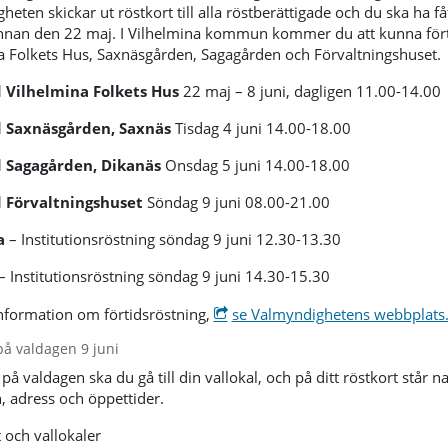
eten skickar ut röstkort till alla röstberättigade och du ska ha fåt
innan den 22 maj. I Vilhelmina kommun kommer du att kunna fört
a Folkets Hus, Saxnäsgården, Sagagården och Förvaltningshuset.
 Vilhelmina Folkets Hus
22 maj – 8 juni, dagligen 11.00-14.00
 Saxnäsgården, Saxnäs
Tisdag 4 juni 14.00-18.00
 Sagagården, Dikanäs
Onsdag 5 juni 14.00-18.00
 Förvaltningshuset
Söndag 9 juni 08.00-21.00
a
– Institutionsröstning söndag 9 juni 12.30-13.30
– Institutionsröstning söndag 9 juni 14.30-15.30
nformation om förtidsröstning,
se Valmyndighetens webbplats
på valdagen 9 juni
på valdagen ska du gå till din vallokal, och på ditt röstkort står 
, adress och öppettider.
t och vallokaler