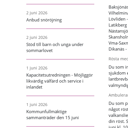
Baksjönäs
Vilhelmin
2 juni 2026
Lövliden 
Anbud snöröjning
Latikberg
Nästansjö
Skansholm
2 juni 2026
Vma-Saxnä
Stöd till barn och unga under
Dikanäs -
sommarlovet
Rösta me
Du som int
1 juni 2026
sjukdom e
Kapacitetsutredningen - Möjliggör
lantbrevb
likvärdig välfärd och service i
valmyndig
inlandet
Ambulera
Du som på
1 juni 2026
något röst
Kommunfullmäktige
valkansli
sammanträder den 15 juni
din röst.
juni kl. 1