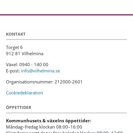
KONTAKT
Torget 6
912 81 Vilhelmina
Växel: 0940 - 140 00
E-post:
info@vilhelmina.se
Organisationsnummer: 212000-2601
Cookiedeklaration
ÖPPETTIDER
Kommunhusets & växelns öppettider:
Måndag–fredag klockan 08:00–16:00
Klämdagar samt dagar före helgdag klockan 08:00–12:00