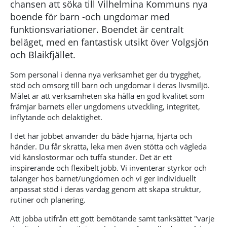
chansen att söka till Vilhelmina Kommuns nya
boende för barn -och ungdomar med
funktionsvariationer. Boendet är centralt
beläget, med en fantastisk utsikt över Volgsjön
och Blaikfjället.
Som personal i denna nya verksamhet ger du trygghet,
stöd och omsorg till barn och ungdomar i deras livsmiljö.
Målet är att verksamheten ska hålla en god kvalitet som
främjar barnets eller ungdomens utveckling, integritet,
inflytande och delaktighet.
I det här jobbet använder du både hjärna, hjärta och
händer. Du får skratta, leka men även stötta och vägleda
vid känslostormar och tuffa stunder. Det är ett
inspirerande och flexibelt jobb. Vi inventerar styrkor och
talanger hos barnet/ungdomen och vi ger individuellt
anpassat stöd i deras vardag genom att skapa struktur,
rutiner och planering.
Att jobba utifrån ett gott bemötande samt tanksättet "varje