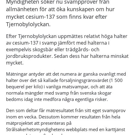
Myndigheten söker nu svampprover från
allmänheten för att öka kunskapen om hur
mycket cesium-137 som finns kvar efter
Tjernobylolyckan.
Efter Tjernobylolyckan uppmättes relativt höga halter
av cesium-137 i svamp jämfört med halterna i
exempelvis skogsbär eller trädgårds- och
jordbruksprodukter. Sedan dess har halterna minskat
mycket.
Mätningar antyder att det numera är ganska ovanligt med
halter över det så kallade försäljningsgränsvärdet (1 500
bequerel per kilo) i vanliga matsvampar, och att äta
normala mängder med svamp från svenska skogar
bedöms idag inte medföra några egentliga risker.
Den som deltar får mätresultatet från sitt eget svampprov
inom en vecka. Dessutom kommer resultaten från hela
mätprojektet att presenteras på
Strålsäkerhetsmyndighetens webbplats med en karttjänst