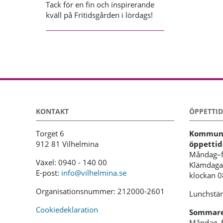
Tack för en fin och inspirerande
kväll på Fritidsgården i lördags!
KONTAKT
ÖPPETTID
Torget 6
Kommunh
912 81 Vilhelmina
öppettid
Måndag–f
Växel: 0940 - 140 00
Klämdagar
E-post:
info@vilhelmina.se
klockan 
Organisationsnummer: 212000-2601
Lunchstän
Cookiedeklaration
Sommaren
Måndag–f