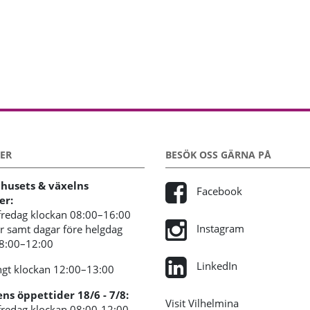
ER
BESÖK OSS GÄRNA PÅ
usets & växelns
Facebook
er:
redag klockan 08:00–16:00
Instagram
 samt dagar före helgdag
08:00–12:00
LinkedIn
gt klockan 12:00–13:00
s öppettider 18/6 - 7/8:
Visit Vilhelmina
redag klockan 08:00-12:00