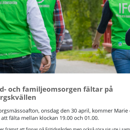
id- och familjeomsorgen fältar på
rgskvällen
orgsmässoafton, onsdag den 30 april, kommer Marie 
 att fälta mellan klockan 19.00 och 01.00.
 främst att finnas på Fritidsgården men också röra sig ute i samh