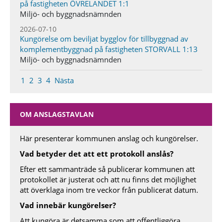
på fastigheten ÖVRELANDET 1:1
Miljö- och byggnadsnämnden
2026-07-10
Kungörelse om beviljat bygglov för tillbyggnad av
komplementbyggnad på fastigheten STORVALL 1:13
Miljö- och byggnadsnämnden
1
2
3
4
Nästa
OM ANSLAGSTAVLAN
Här presenterar kommunen anslag och kungörelser.
Vad betyder det att ett protokoll anslås?
Efter ett sammanträde så publicerar kommunen att
protokollet är justerat och att nu finns det möjlighet
att överklaga inom tre veckor från publicerat datum.
Vad innebär kungörelser?
Att kungöra är detsamma som att offentliggöra