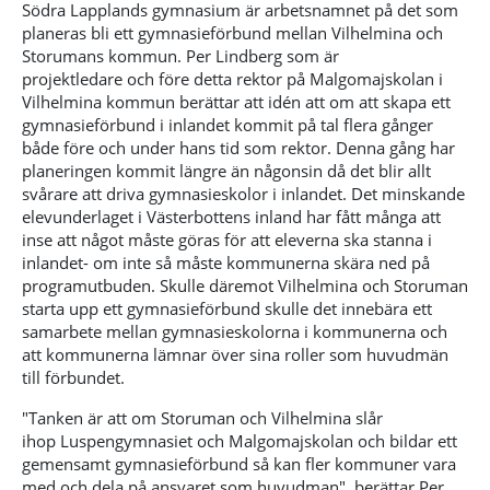
Södra Lapplands gymnasium är arbetsnamnet på det som
planeras bli ett gymnasieförbund mellan Vilhelmina och
Storumans kommun. Per Lindberg som
är
projektledare
och före detta rektor på Malgomajskolan i
Vilhelmina kommun berättar att idén att om att skapa ett
gymnasieförbund i inlandet kommit på tal flera gånger
både före och under hans tid som rektor. Denna gång har
planeringen kommit längre än någonsin då det blir allt
svårare att driva gymnasieskolor i inlandet. Det
minskande
elevunderlaget i Västerbottens inland
har fått många att
inse att något måste göras för att eleverna ska stanna i
inlandet- om inte så måste kommunerna skära ned på
programutbuden. Skulle däremot Vilhelmina och Storuman
starta upp ett gymnasieförbund skulle det innebära ett
samarbete mellan gymnasieskolorna i kommunerna och
att kommunerna lämnar över sina roller som huvudmän
till förbundet.
"Tanken är att om Storuman och Vilhelmina slår
ihop
Luspengymnasiet
och Malgomajskolan och bildar ett
gemensamt gymnasieförbund så
kan
fler kommuner vara
med och dela på ansvaret som huvudman", berättar Per