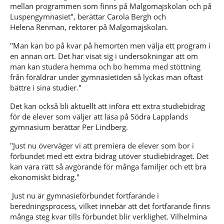
mellan programmen som finns på Malgomajskolan och på
Luspengymnasiet"
, berättar Carola Bergh och
Helena
Renman
, rektorer på Malgomajskolan.
"Man kan bo på kvar på hemorten men välja ett program i
en annan ort. Det har visat sig i undersökningar att om
man kan studera hemma och bo hemma med stöttning
från föräldrar under gymnasietiden så lyckas man oftast
bättre i sina studier."
Det kan också bli aktuellt att införa ett extra studiebidrag
för de elever som väljer att läsa på Södra Lapplands
gymnasium berättar Per Lindberg.
"Just nu överväger vi att premiera de elever som bor i
förbundet med ett extra bidrag utöver studiebidraget. Det
kan vara rätt så avgörande för många familjer och ett bra
ekonomiskt bidrag."
Just nu är gymnasieförbundet fortfarande i
beredningsprocess, vilket innebär att det fortfarande finns
många steg kvar tills förbundet blir verklighet. Vilhelmina