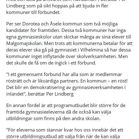
Lindberg som på sikt hoppas på att bjuda in fler
kommuner till förbundet.
Per ser Dorotea och Åsele kommun som två möjliga
kandidater för framtiden. Dessa två kommuner har inga
egna gymnasieskolor utan skickar
många
av sina
elever till
Malgomajskolan. Men trots att kommunerna betalar för att
deras elever ska gå på gymnasiet i Vilhelmina så har dessa
kommuner inget inflytande över skolverksamheten. Men
det skulle de få om de ingick i ett förbund.
"I ett gemensamt förbund har alla som är medlemmar
rösträtt och är likvärdiga partners. En kommun – en röst!
Det blir en demokratisering av gymnasieverksamheten i
inlandet", berättar Per Lindberg
En
annan
fördel
är
att programutbudet blir större för de
framtida gymnasieeleverna då de också kan välja
utbildningar som finns på den andra skolan.
"För eleverna som stannar kvar hos oss innebär det ett
större utbildningsutbud att välja från när de kan välja