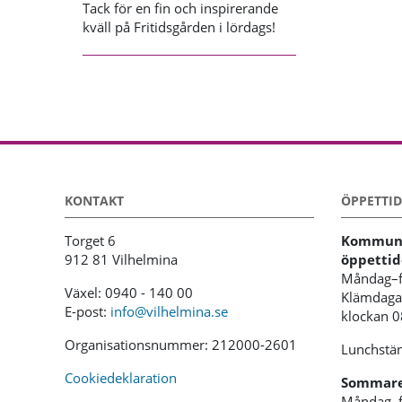
Tack för en fin och inspirerande
kväll på Fritidsgården i lördags!
KONTAKT
ÖPPETTID
Torget 6
Kommunh
912 81 Vilhelmina
öppettid
Måndag–f
Växel: 0940 - 140 00
Klämdagar
E-post:
info@vilhelmina.se
klockan 
Organisationsnummer: 212000-2601
Lunchstän
Cookiedeklaration
Sommaren
Måndag–f