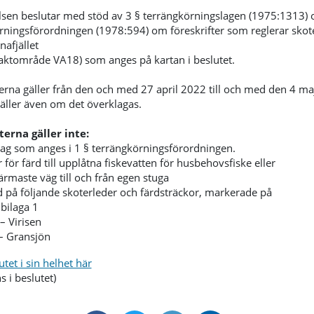
lsen beslutar med stöd av 3 § terrängkörningslagen (1975:1313) 
rningsförordningen (1978:594) om föreskrifter som reglerar skote
afjället
jaktområde VA18) som anges på kartan i beslutet.
terna gäller från den och med 27 april 2022 till och med den 4 ma
gäller även om det överklagas.
terna gäller inte:
ag som anges i 1 § terrängkörningsförordningen.
 för färd till upplåtna fiskevatten för husbehovsfiske eller
ärmaste väg till och från egen stuga
rd på följande skoterleder och färdsträckor, markerade på
 bilaga 1
– Virisen
 – Gransjön
utet i sin helhet här
s i beslutet)