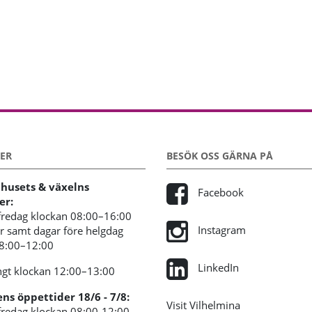
ER
BESÖK OSS GÄRNA PÅ
usets & växelns
Facebook
er:
redag klockan 08:00–16:00
Instagram
 samt dagar före helgdag
08:00–12:00
LinkedIn
gt klockan 12:00–13:00
s öppettider 18/6 - 7/8:
Visit Vilhelmina
redag klockan 08:00-12:00