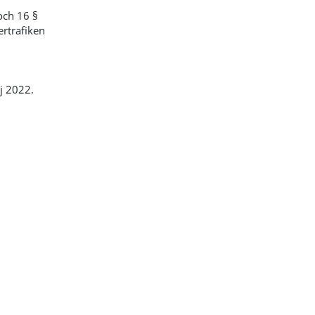
och 16 §
rtrafiken
j 2022.