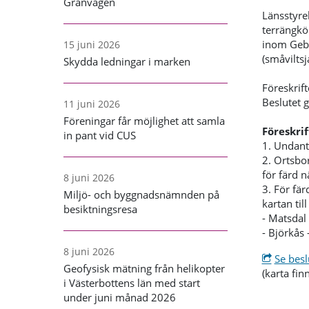
Granvägen
Länsstyre
terrängkö
inom Gebn
15 juni 2026
(småvilts
Skydda ledningar i marken
Föreskrif
Beslutet 
11 juni 2026
Föreningar får möjlighet att samla
Föreskrif
in pant vid CUS
1. Undant
2. Ortsbor
för färd n
8 juni 2026
3. För fä
Miljö- och byggnadsnämnden på
kartan till
besiktningsresa
- Matsdal 
- Björkås
8 juni 2026
Se besl
Geofysisk mätning från helikopter
(karta finn
i Västerbottens län med start
under juni månad 2026