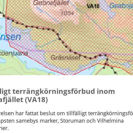
älligt terrängkörningsförbud inom
fjället (VA18)
elsen har fattat beslut om tillfälligt terrängkörningsf
psten samebys marker, Storuman och Vilhelmina
er.