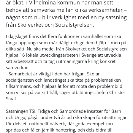
år ökat. I Vilhelmina kommun har man sett
behov att samverka mellan olika verksamheter –
något som nu blir verklighet med en ny satsning
från Skolverket och Socialstyrelsen.
I dagsläget finns det flera funktioner i samhället som ska
fånga upp unga som mår dåligt och ge dem hjälp – men på
olika sätt. Nu ska medel från Skolverket och Socialstyrelsen
hjälpa 16 lokala utvecklingsarbeten i Sverige att utveckla
sitt arbetssätt och ta tag i utmaningarna kring konkret
samverkan.
- Samarbetet är viktigt i den här frågan. Skolan,
socialtjänsten och landstinget ska titta på problematiken
tillsammans, och hjälpas åt för att möta den problembild
som vi ser på var sitt håll, säger utbildningschefen Christer
Staaf.
Satsningen TSI, Tidiga och Samordnade Insatser för Barn
och Unga, pågår under två år och ska skapa förutsättningar
för dels ett nationellt nätverk, där goda exempel kan
spridas och få en jämlik hantering, och dels bidra till