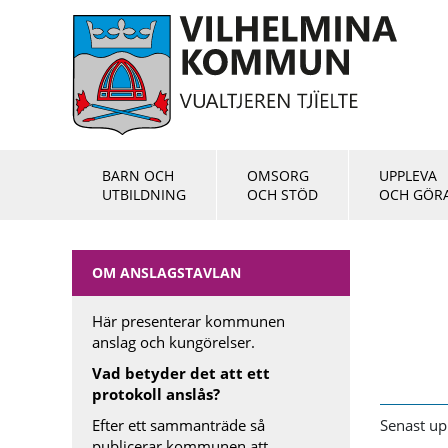
BARN OCH
OMSORG
UPPLEVA
UTBILDNING
OCH STÖD
OCH GÖR
OM ANSLAGSTAVLAN
Här presenterar kommunen
anslag och kungörelser.
Vad betyder det att ett
protokoll anslås?
Efter ett sammanträde så
Senast up
publicerar kommunen att