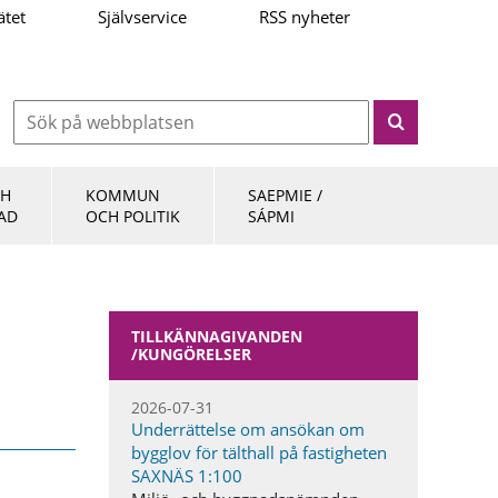
ätet
Självservice
RSS nyheter
CH
KOMMUN
SAEPMIE /
AD
OCH POLITIK
SÁPMI
TILLKÄNNAGIVANDEN​
/KUNGÖRELSER
2026-07-31
Underrättelse om ansökan om
bygglov för tälthall på fastigheten
SAXNÄS 1:100