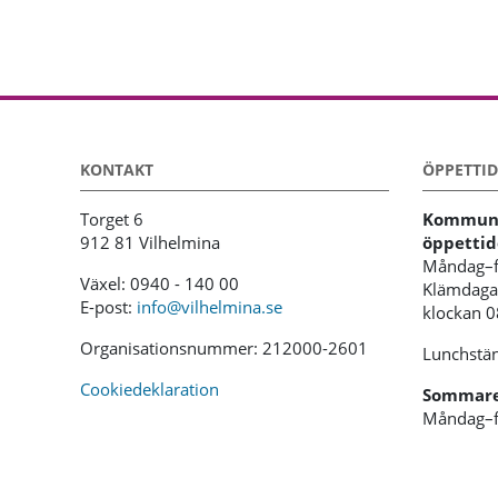
KONTAKT
ÖPPETTID
Torget 6
Kommunh
912 81 Vilhelmina
öppettid
Måndag–f
Växel: 0940 - 140 00
Klämdagar
E-post:
info@vilhelmina.se
klockan 
Organisationsnummer: 212000-2601
Lunchstän
Cookiedeklaration
Sommaren
Måndag–f