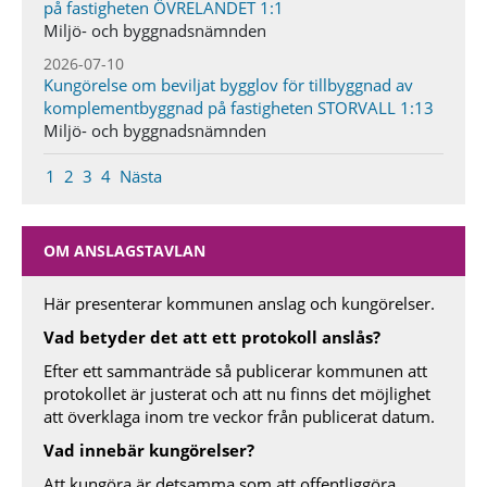
på fastigheten ÖVRELANDET 1:1
Miljö- och byggnadsnämnden
2026-07-10
Kungörelse om beviljat bygglov för tillbyggnad av
komplementbyggnad på fastigheten STORVALL 1:13
Miljö- och byggnadsnämnden
1
2
3
4
Nästa
OM ANSLAGSTAVLAN
Här presenterar kommunen anslag och kungörelser.
Vad betyder det att ett protokoll anslås?
Efter ett sammanträde så publicerar kommunen att
protokollet är justerat och att nu finns det möjlighet
att överklaga inom tre veckor från publicerat datum.
Vad innebär kungörelser?
Att kungöra är detsamma som att offentliggöra