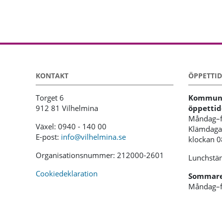
KONTAKT
ÖPPETTID
Torget 6
Kommunh
912 81 Vilhelmina
öppettid
Måndag–f
Växel: 0940 - 140 00
Klämdagar
E-post:
info@vilhelmina.se
klockan 
Organisationsnummer: 212000-2601
Lunchstän
Cookiedeklaration
Sommaren
Måndag–f