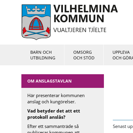
BARN OCH
OMSORG
UPPLEVA
UTBILDNING
OCH STÖD
OCH GÖR
OM ANSLAGSTAVLAN
Här presenterar kommunen
anslag och kungörelser.
Vad betyder det att ett
protokoll anslås?
Efter ett sammanträde så
Senast up
publicerar kommunen att