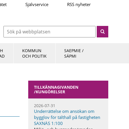
ätet
Självservice
RSS nyheter
CH
KOMMUN
SAEPMIE /
AD
OCH POLITIK
SÁPMI
TILLKÄNNAGIVANDEN​
/KUNGÖRELSER
2026-07-31
Underrättelse om ansökan om
bygglov för tälthall på fastigheten
SAXNÄS 1:100