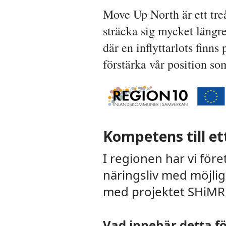
Move Up North är ett treå
sträcka sig mycket längr
där en inflyttarlots finns
förstärka vår position so
Kompetens till et
I regionen har vi för
näringsliv med möjlig
med projektet SHiMR f
Vad innebär detta f