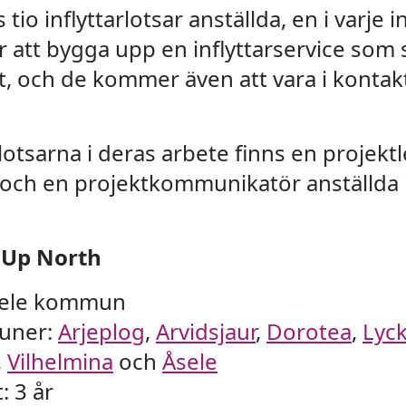
 tio inflyttarlotsar anställda, en i varj
 att bygga upp en inflyttarservice som
ut, och de kommer även att vara i kontak
arlotsarna i deras arbete finns en projekt
 och en projektkommunikatör anställda
 Up North
rsele kommun
uner:
Arjeplog
,
Arvidsjaur
,
Dorotea
,
Lyck
,
Vilhelmina
och
Åsele
: 3 år