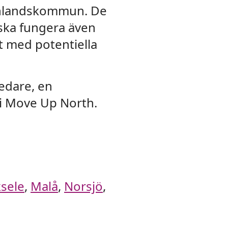
e inlandskommun. De
 ska fungera även
t med potentiella
ledare, en
 i Move Up North.
sele
,
Malå
,
Norsjö
,