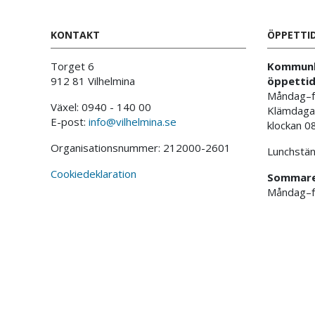
KONTAKT
ÖPPETTI
Torget 6
Kommunh
912 81 Vilhelmina
öppettid
Måndag–f
Växel: 0940 - 140 00
Klämdagar
E-post:
info@vilhelmina.se
klockan 0
Organisationsnummer: 212000-2601
Lunchstän
Cookiedeklaration
Sommaren
Måndag–fr