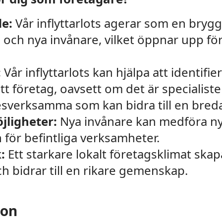
e:
Vår inflyttarlots agerar som en bryg
 och nya invånare, vilket öppnar upp fö
:
Vår inflyttarlots kan hjälpa att identifie
tt företag, oavsett om det är specialist
esverksamma som kan bidra till en bre
jligheter:
Nya invånare kan medföra nya
för befintliga verksamheter.
:
Ett starkare lokalt företagsklimat skapa
h bidrar till en rikare gemenskap.
tion