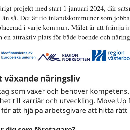
rigt projekt med start 1 januari 2024, där sats
e än så. Det är tio inlandskommuner som jobbar
 placerad i varje kommun. Målet är att främja in
m en attraktiv plats för både boende och näring
t växande näringsliv
etag som växer och behöver kompetens. D
het till karriär och utveckling. Move U
ör att hjälpa arbetsgivare att hitta rät
ör dig som företagare?