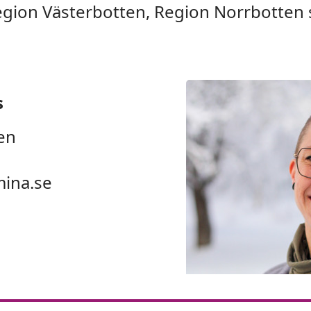
Region Västerbotten, Region Norrbotten
s
en
mina.se