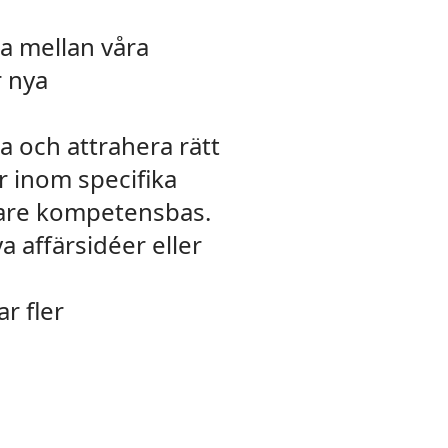
ga mellan våra
r nya
ra och attrahera rätt
er inom specifika
dare kompetensbas.
 affärsidéer eller
r fler