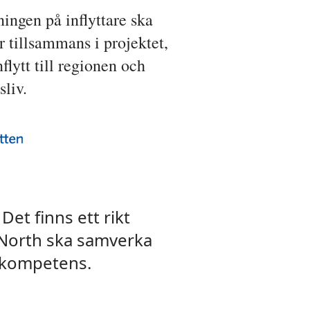
ningen på inflyttare ska
 tillsammans i projektet,
flytt till regionen och
sliv.
et finns ett rikt
p North ska samverka
t kompetens.