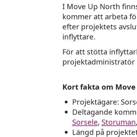
I Move Up North finns
kommer att arbeta för
efter projektets avsl
inflyttare.
För att stötta inflytt
projektadministratör
Kort fakta om Move
Projektägare: So
Deltagande komm
Sorsele
,
Storuman
Längd på projektet