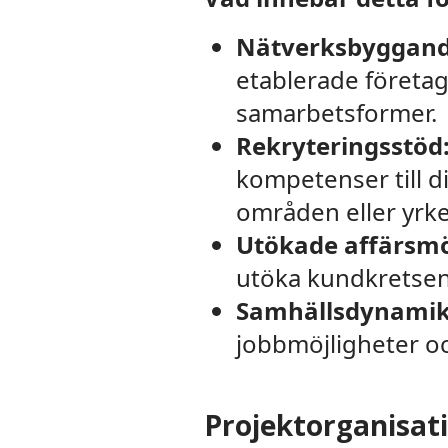
Nätverksbyggand
etablerade företag
samarbetsformer.
Rekryteringsstöd
kompetenser till di
områden eller yrk
Utökade affärsmö
utöka kundkretsen 
Samhällsdynamik
jobbmöjligheter oc
Projektorganisa