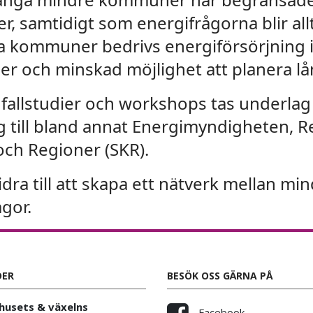
r, samtidigt som energifrågorna blir allt
era kommuner bedrivs energiförsörjning i 
der och minskad möjlighet att planera lå
allstudier och workshops tas underlag f
g till bland annat Energimyndigheten, R
ch Regioner (SKR).
idra till att skapa ett nätverk mellan 
gor.
DER
BESÖK OSS GÄRNA PÅ
usets & växelns
Facebook