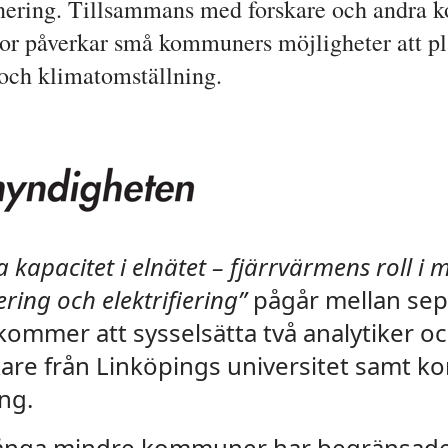
nering. Tillsammans med forskare och andra 
or påverkar små kommuners möjligheter att pla
 och klimatomställning.
la kapacitet i elnätet – fjärrvärmens roll 
ring och elektrifiering”
pågår mellan se
ommer att sysselsätta två analytiker o
are från Linköpings universitet samt 
ng.
många mindre kommuner har begränsad