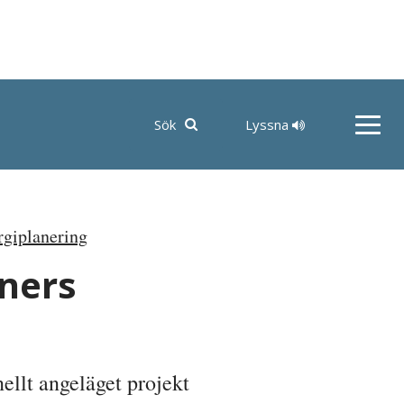
Lyssna
Sök
rgiplanering
ners
ellt angeläget projekt