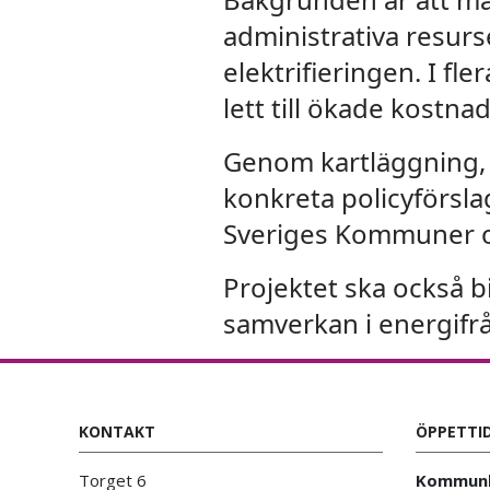
administrativa resurse
elektrifieringen. I fl
lett till ökade kostna
Genom kartläggning, f
konkreta policyförsla
Sveriges Kommuner o
Projektet ska också b
samverkan i energifrå
KONTAKT
ÖPPETTI
Torget 6
Kommunh