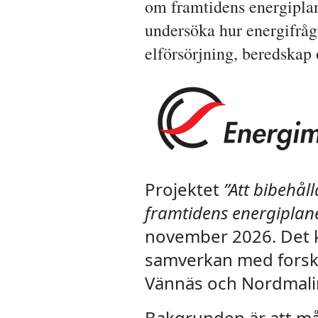
om framtidens energipla
undersöka hur energifråg
elförsörjning, beredskap
Projektet
”Att bibehål
framtidens energiplane
november 2026. Det k
samverkan med forsk
Vännäs och Nordmali
Bakgrunden är att 