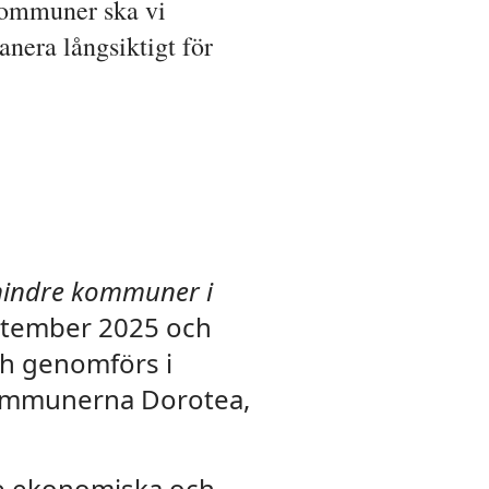
kommuner ska vi
nera långsiktigt för
i mindre kommuner i
ptember 2025 och
ch genomförs i
kommunerna Dorotea,
e ekonomiska och